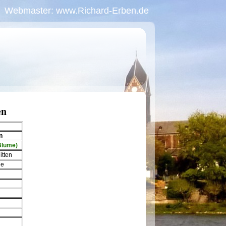
Webmaster: www.Richard-Erben.de
en
n
Blume)
itten
le