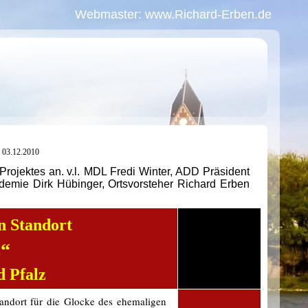
Webmaster: www.Richard-Erben.de
d 03.12.2010
Projektes an.
v.l. MDL Fredi Winter, ADD Präsident
demie Dirk Hübinger, Ortsvorsteher Richard Erben
n Standort
s“
 Pfalz
andort für die Glocke des ehemaligen