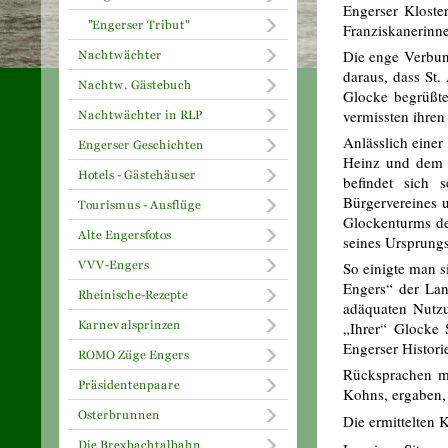
Engerser Kloste
Franziskanerinne
Die enge Verbun
daraus, dass St
Glocke begrüßte
vermissten ihre
Anlässlich eine
Heinz und dem 
befindet sich 
Bürgervereines 
Glockenturms de
seines Ursprungs
So einigte man 
Engers“ der Lan
adäquaten Nutzu
„Ihrer“ Glocke 
Engerser Histori
Rücksprachen mi
Kohns, ergaben, 
Die ermittelten 