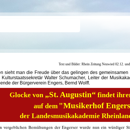
Text und Bilder: Rhein Zeitung Neuwied 02.12. un
gten sieht man die Freude über das gelingen des gemeinsamen 
,
Kulturstaatssekretär Walter Schumacher
,
Leiter der Musikaka
zende der Bürgerverein Engers, Bernd Wolff.
„St. Augus
tin“
Glocke von
findet ihre
"Musikerhof Enger
auf dem
der Landesmusikakademie Rheinland
n vergeblichen Bemühungen der Engerser wurde nun ein würdiger St