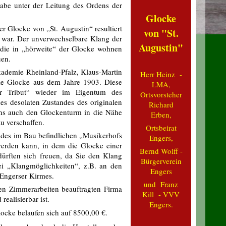
gabe unter der Leitung des Ordens der
Glocke
 Glocke von „St. Augustin“ resultiert
von "St.
“ war. Der unverwechselbare Klang der
Augustin"
 die in „hörweite“ der Glocke wohnen
uen.
kademie Rheinland-Pfalz, Klaus-Martin
Herr Heinz -
ie Glocke aus dem Jahre 1903. Diese
LMA,
rser Tribut“ wieder im Eigentum des
Ortsvorsteher
es desolaten Zustandes des originalen
Richard
ens auch den Glockenturm in die Nähe
Erben,
u verschaffen.
Ortsbeirat
des im Bau befindlichen „Musikerhofs
Engers,
erden kann, in dem die Glocke einer
Bernd Wolff -
rften sich freuen, da Sie den Klang
Bürgerverein
i „Klangmöglichkeiten“, z.B. an den
Engers
r Engerser Kirmes.
und
Franz
en Zimmerarbeiten beauftragten Firma
Kill - VVV
ealisierbar ist.
Engers.
ocke belaufen sich auf 8500,00 €.