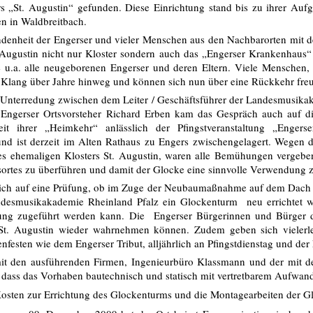
rs „St. Augustin“ gefunden. Diese Einrichtung stand bis zu ihrer Auf
n in Waldbreitbach.
denheit der Engerser und vieler Menschen aus den Nachbarorten mit der
. Augustin nicht nur Kloster sondern auch das „Engerser Krankenhaus
 u.a. alle neugeborenen Engerser und deren Eltern. Viele Menschen,
n Klang über Jahre hinweg und können sich nun über eine Rückkehr fre
r Unterredung zwischen dem Leiter / Geschäftsführer der Landesmusika
Engerser Ortsvorsteher Richard Erben kam das Gespräch auch auf d
seit ihrer „Heimkehr“ anlässlich der Pfingstveranstaltung „Enge
und ist derzeit im Alten Rathaus zu Engers zwischengelagert. Wegen d
s ehemaligen Klosters St. Augustin, waren alle Bemühungen vergeb
ortes zu überführen und damit der Glocke eine sinnvolle Verwendung z
sich auf eine Prüfung, ob im Zuge der Neubaumaßnahme auf dem Dach 
desmusikakademie Rheinland Pfalz ein Glockenturm neu errichtet w
ng zugeführt werden kann. Die Engerser Bürgerinnen und Bürger dü
St. Augustin wieder wahrnehmen können. Zudem geben sich vielerle
enfesten wie dem Engerser Tribut, alljährlich an Pfingstdienstag und de
t den ausführenden Firmen, Ingenieurbüro Klassmann und der mit d
dass das Vorhaben bautechnisch und statisch mit vertretbarem Aufwand r
Kosten zur Errichtung des Glockenturms
und die Montagearbeiten der Gl